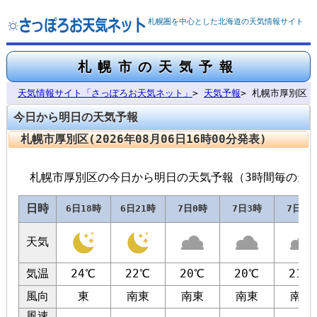
札幌圏を中心とした北海道の天気情報サイト
札幌市の天気予報
天気情報サイト「さっぽろお天気ネット」
>
天気予報
> 札幌市厚別区
今日から明日の天気予報
札幌市厚別区(2026年08月06日16時00分発表)
札幌市厚別区の今日から明日の天気予報（3時間毎の天
日時
6日18時
6日21時
7日0時
7日3時
7日6時
天気
気温
24℃
22℃
20℃
20℃
21℃
風向
東
南東
南東
南東
南東
風速