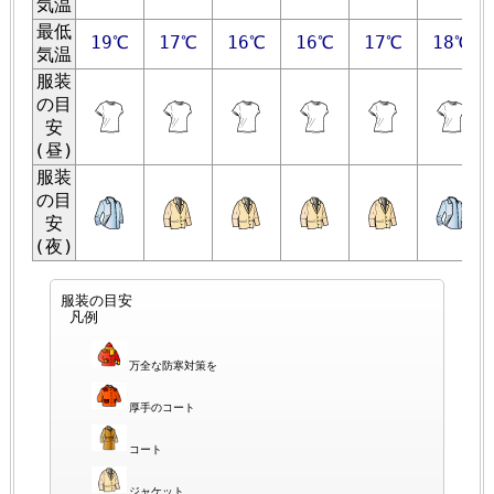
気温
最低
19℃
17℃
16℃
16℃
17℃
18℃
気温
服装
の目
安
(昼)
服装
の目
安
(夜)
服装の目安
凡例
万全な防寒対策を
厚手のコート
コート
ジャケット