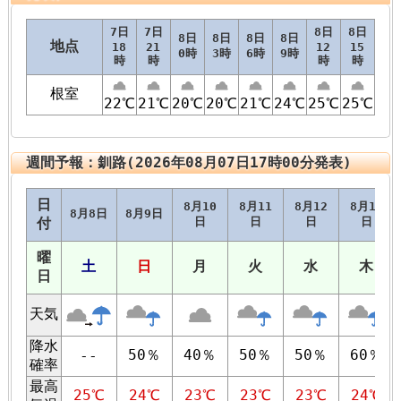
7日
7日
8日
8日
8日
8日
8日
8日
地点
18
21
12
15
0時
3時
6時
9時
時
時
時
時
根室
22℃
21℃
20℃
20℃
21℃
24℃
25℃
25℃
週間予報：釧路(2026年08月07日17時00分発表)
日
8月10
8月11
8月12
8月13
8月8日
8月9日
付
日
日
日
日
曜
土
日
月
火
水
木
日
天気
降水
50％
40％
50％
50％
60％
--
確率
最高
25℃
24℃
23℃
23℃
23℃
24℃