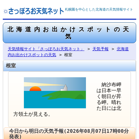
札幌圏を中心とした北海道の天気情報サイト
北海道内お出かけスポットの天
気
天気情報サイト「さっぽろお天気ネット」
>
天気予報
>
北海道
内お出かけスポットの天気
> 根室
根室
納沙布岬
は日本一早
く朝日が昇
る岬。晴れ
た日には北
方領土が見える。
今日から明日の天気予報(2026年08月07日17時00分
発表)